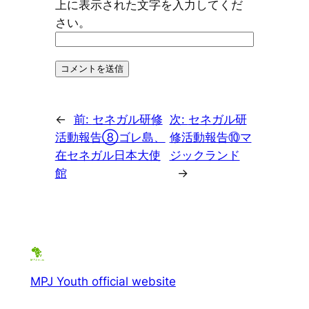
上に表示された文字を入力してくだ
さい。
←
前:
セネガル研修
次:
セネガル研
活動報告⑧ゴレ島、
修活動報告⑩マ
在セネガル日本大使
ジックランド
館
→
MPJ Youth official website