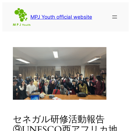
内
容
MPJ Youth official website
を
ス
キ
ッ
プ
セネガル研修活動報告
⑨UNESCO西アフリカ地