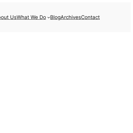
out Us
What We Do
Blog
Archives
Contact