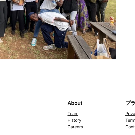
About
プ
Team
Priv
History
Term
Careers
Cont