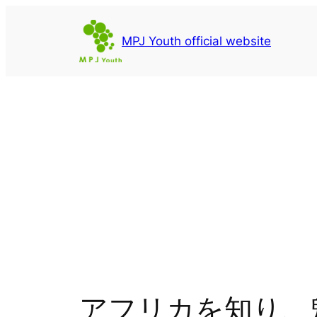
内
容
MPJ Youth official website
を
ス
キ
ッ
プ
アフリカを知り、