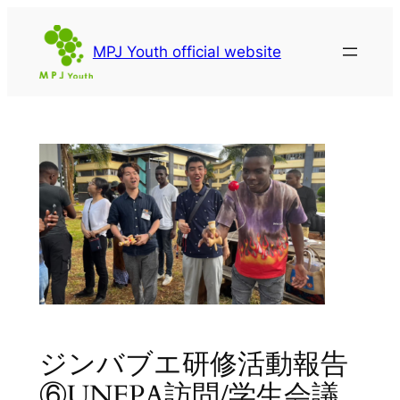
内
容
MPJ Youth official website
を
ス
キ
ッ
プ
ジンバブエ研修活動報告
⑥UNFPA訪問/学生会議