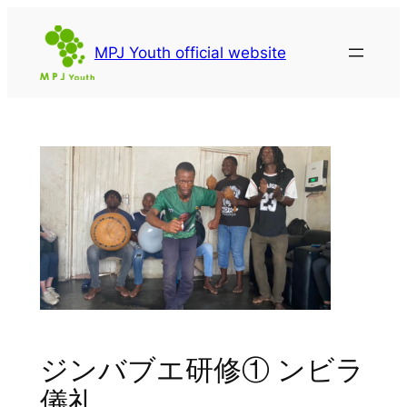
内
容
MPJ Youth official website
を
ス
キ
ッ
プ
ジンバブエ研修① ンビラ
儀礼