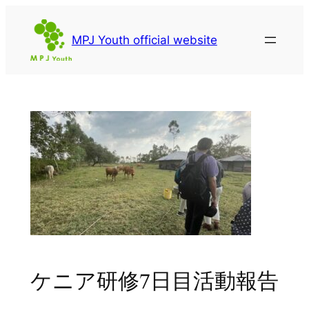
内
容
MPJ Youth official website
を
ス
キ
ッ
プ
ケニア研修7日目活動報告