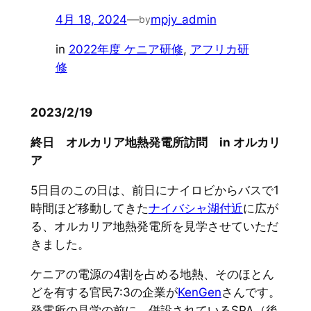
4月 18, 2024
—
mpjy_admin
by
in
2022年度 ケニア研修
, 
アフリカ研
修
2023/2/19
終日 オルカリア地熱発電所訪問 in オルカリ
ア
5日目のこの日は、前日にナイロビからバスで1
時間ほど移動してきた
ナイバシャ湖付近
に広が
る、オルカリア地熱発電所を見学させていただ
きました。
ケニアの電源の4割を占める地熱、そのほとん
どを有する官民7:3の企業が
KenGen
さんです。
発電所の見学の前に、併設されているSPA（後