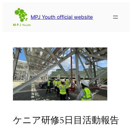
内
容
MPJ Youth official website
を
ス
キ
ッ
プ
ケニア研修5日目活動報告