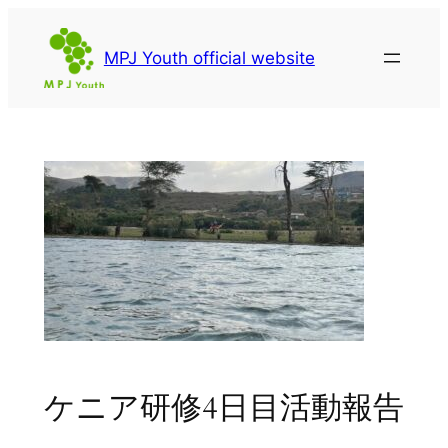
内
容
MPJ Youth official website
を
ス
キ
ッ
プ
ケニア研修4日目活動報告