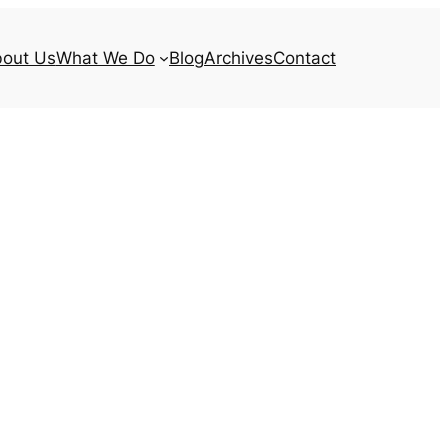
out Us
What We Do
Blog
Archives
Contact