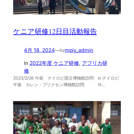
ケニア研修12日目活動報告
4月 18, 2024
—
mpjy_admin
by
in
2022年度 ケニア研修
, 
アフリカ研
修
2023/2/26 午前 ナイロビ国立博物館訪問 in ナイロビ
午後 カレン・ブリクセン博物館訪問 N…