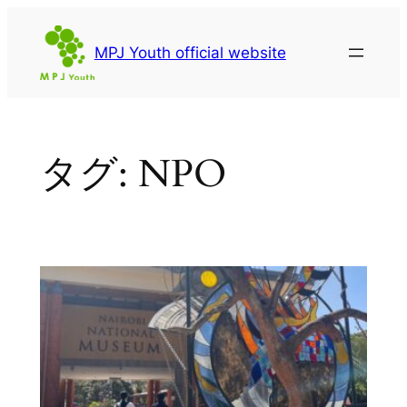
内
容
MPJ Youth official website
を
ス
キ
ッ
タグ:
NPO
プ