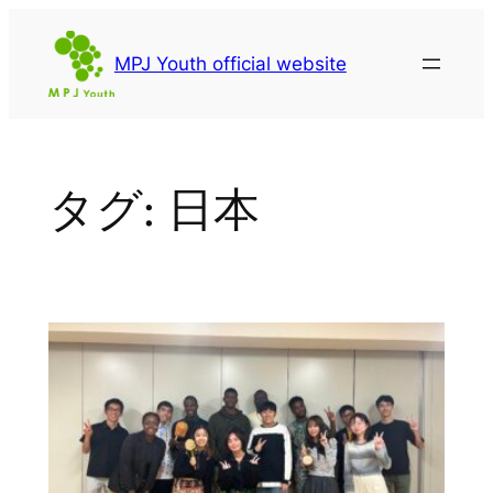
内
容
MPJ Youth official website
を
ス
キ
ッ
タグ:
日本
プ