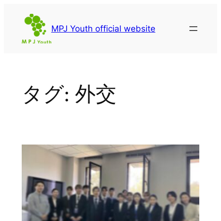
内
容
MPJ Youth official website
を
ス
キ
ッ
タグ:
外交
プ