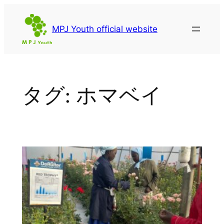
内
容
MPJ Youth official website
を
ス
キ
ッ
タグ:
ホマベイ
プ