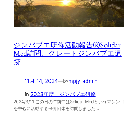
ジンバブエ研修活動報告⑨Solidar
Med訪問、グレートジンバブエ遺
跡
11月 14, 2024
—
mpjy_admin
by
in
2023年度 ジンバブエ研修
2024/3/11 この日の午前中はSolidar Medというマシンゴ
を中心に活動する保健団体を訪問しました…