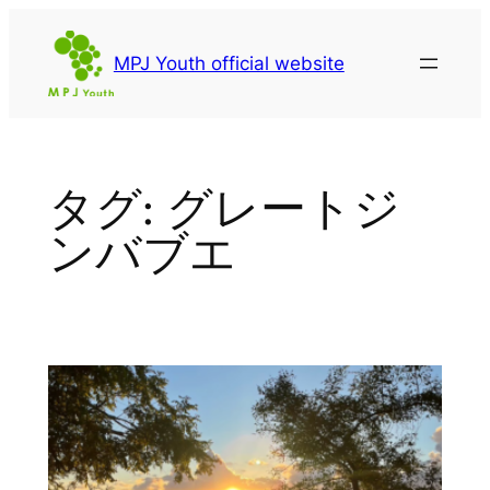
内
容
MPJ Youth official website
を
ス
キ
ッ
タグ:
グレートジ
プ
ンバブエ