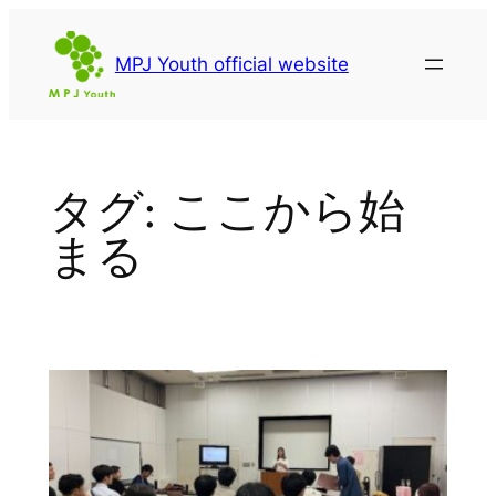
内
容
MPJ Youth official website
を
ス
キ
ッ
タグ:
ここから始
プ
まる