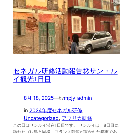
セネガル研修活動報告⑫サン・ル
イ観光1日目
8月 18, 2025
—
mpjy_admin
by
in
2024年度セネガル研修
, 
Uncategorized
, 
アフリカ研修
この日はサンルイ滞在1日目です。 サンルイは、8日目に
訪れたゴレ島と同様、フランス商館が置かれた都市であ