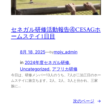
セネガル研修活動報告④CESAGホ
ームステイ1日目
8月 18, 2025
—
mpjy_admin
by
in
2024年度セネガル研修
, 
Uncategorized
, 
アフリカ研修
今日は、研修メンバー13人のうち、7人が二泊三日のホー
ムステイに旅立ちます。2人、2人、3人と分かれ、三家
族に…
次のページ
→