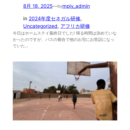
8月 18, 2025
—
mpjy_admin
by
in
2024年度セネガル研修
, 
Uncategorized
, 
アフリカ研修
今日はホームステイ最終日でした! 帰る時間は決めていな
かったのですが、バスの都合で他のお宅にお世話になっ
ていた…